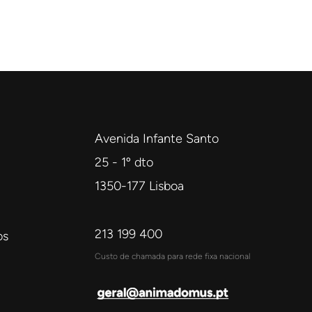
Avenida Infante Santo
25 - 1º dto
1350-177 Lisboa
213 199 400
os
Custo de chamada para rede fixa nacional