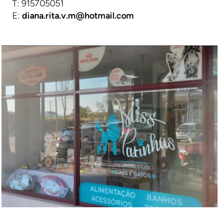
T: 915705051
E:
diana.rita.v.m@hotmail.com